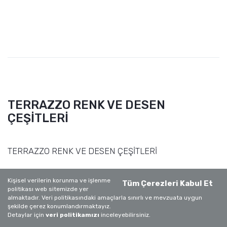
TERRAZZO RENK VE DESEN
ÇEŞİTLERİ
TERRAZZO RENK VE DESEN ÇEŞİTLERİ
Kişisel verilerin korunma ve işlenme
Tüm Çerezleri Kabul Et
politikası web sitemizde yer
almaktadır. Veri politikasındaki amaçlarla sınırlı ve mevzuata uygun
şekilde çerez konumlandırmaktayız.
Detaylar için
veri politikamızı
inceleyebilirsiniz.