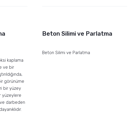
ma
Beton Silimi ve Parlatma
Beton Silimi ve Parlatma
oksi kaplama
e ve bir
ştırıldığında,
bir görünüme
ri bir yüzey
ar yüzeylere
er ve darbeden
ayanıklıdır.