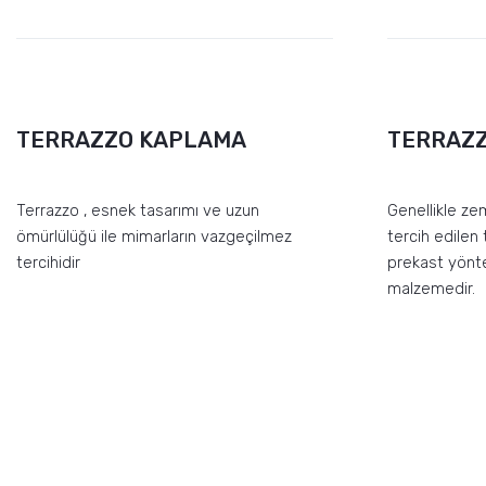
TERRAZZO KAPLAMA
TERRAZ
Terrazzo , esnek tasarımı ve uzun
Genellikle ze
ömürlülüğü ile mimarların vazgeçilmez
tercih edilen
tercihidir
prekast yönte
malzemedir.