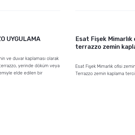
ZO UYGULAMA
Esat Fişek Mimarlık o
terrazzo zemin kap
min ve duvar kaplaması olarak
 terrazzo, yerinde döküm veya
Esat Fişek Mimarlık ofisi zemi
miyle elde edilen bir
Terrazzo zemin kaplama tercih