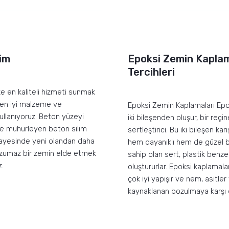
im
Epoksi Zemin Kapla
Tercihleri
ze en kaliteli hizmeti sunmak
 en iyi malzeme ve
Epoksi Zemin Kaplamaları Ep
kullanıyoruz. Beton yüzeyi
iki bileşenden oluşur, bir reçin
ve mühürleyen beton silim
sertleştirici. Bu iki bileşen karı
ayesinde yeni olandan daha
hem dayanıklı hem de güzel 
zumaz bir zemin elde etmek
sahip olan sert, plastik benze
z.
oluştururlar. Epoksi kaplamal
çok iyi yapışır ve nem, asitl
kaynaklanan bozulmaya karşı d