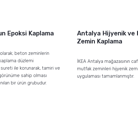
un Epoksi Kaplama
Antalya Hijyenik ve
Zemin Kaplama
olarak; beton zeminlerin
r kaplama düzlemi
İKEA Antalya mağazasının ca
sureti ile korunarak, tamiri ve
mutfak zeminleri hijyenik ze
 görünüme sahip olması
uygulaması tamamlanmıştır.
nılan bir ürün grubudur.