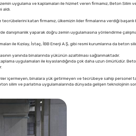
f zemin uygulama ve kaplamaları ile hizmet veren firmamız, Beton Silim v
 aldı.
ve tecrübelerini katan firmamız, ülkemizin lider firmalarına verdiği başarı
nlerde danışmanlık yaparak doğru zemin uygulamasına yönlendirme çalışmal
maları ile Kızılay, İstaç, İBB Enerji A.Ş, gibi resmi kurumlarına da beton 
masının yanında binalarında yükünün azaltılması sağlanmaktadır.
kaplama uygulamaları ile kıyaslandığında çok daha uzun ömürlüdür. Beto
r.
rünler içermeyen, binalara yük getirmeyen ve tecrübeye sahip personel ta
ton silim ve parlatma uygulamalarında dünyada gelişen teknolojinin son 