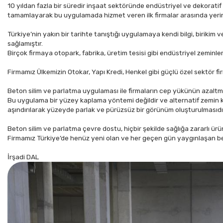
10 yıldan fazla bir süredir inşaat sektöründe endüstriyel ve dekorati
tamamlayarak bu uygulamada hizmet veren ilk firmalar arasında yerini
Türkiye’nin yakın bir tarihte tanıştığı uygulamaya kendi bilgi, birikim 
sağlamıştır.
Birçok firmaya otopark, fabrika, üretim tesisi gibi endüstriyel zemi
Firmamız Ülkemizin Otokar, Yapı Kredi, Henkel gibi güçlü özel sektör fir
Beton silim ve parlatma uygulaması ile firmaların cep yükünün azalt
Bu uygulama bir yüzey kaplama yöntemi değildir ve alternatif zemin 
aşındırılarak yüzeyde parlak ve pürüzsüz bir görünüm oluşturulmasıdı
Beton silim ve parlatma çevre dostu, hiçbir şekilde sağlığa zararlı ü
Firmamız Türkiye’de henüz yeni olan ve her geçen gün yaygınlaşan be
İrşadi DAL