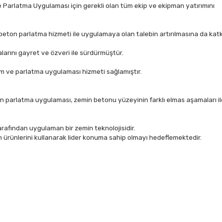
e Parlatma Uygulaması için gerekli olan tüm ekip ve ekipman yatırımını
lı beton parlatma hizmeti ile uygulamaya olan talebin artırılmasına da katk
arını gayret ve özveri ile sürdürmüştür.
silim ve parlatma uygulaması hizmeti sağlamıştır.
n parlatma uygulaması, zemin betonu yüzeyinin farklı elmas aşamaları il
rafından uygulaman bir zemin teknolojisidir.
ürünlerini kullanarak lider konuma sahip olmayı hedeflemektedir.