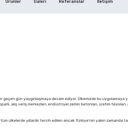
Ürünler
Galeri
Referanslar
İletişim
ı her geçen gün yaygınlaşmaya devam ediyor. Ülkemizde bu uygulamaya ya
rk, alış veriş merkezleri, endüstriyel zemin betonları, üretim tesisleri, g
 tüm ülkelerde yıllardır tercih edilen ancak Türkiye’nin yakın zamanda 