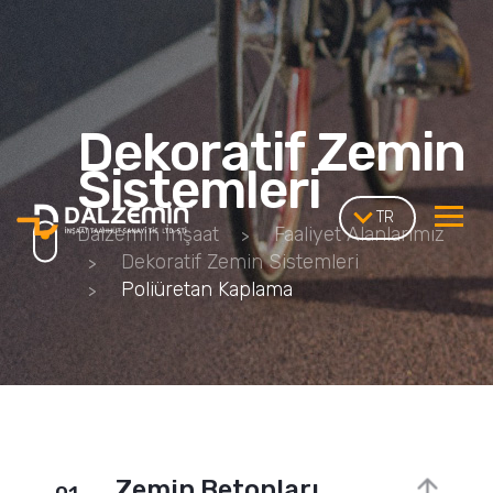
Dekoratif Zemin
Sistemleri
TR
Dalzemin İnşaat
Faaliyet Alanlarımız
Dekoratif Zemin Sistemleri
Poliüretan Kaplama
Zemin Betonları