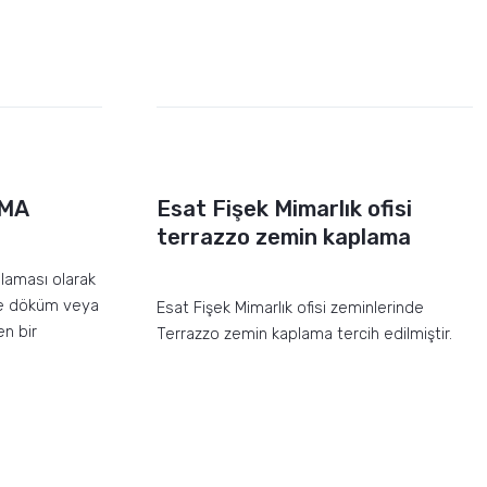
AMA
Esat Fişek Mimarlık ofisi
terrazzo zemin kaplama
laması olarak
nde döküm veya
Esat Fişek Mimarlık ofisi zeminlerinde
n bir
Terrazzo zemin kaplama tercih edilmiştir.