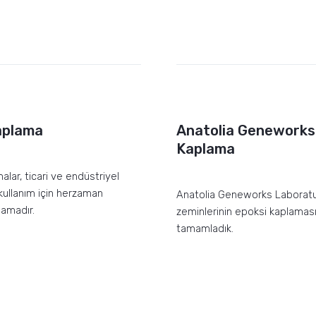
aplama
Anatolia Geneworks
Kaplama
lar, ticari ve endüstriyel
kullanım için herzaman
Anatolia Geneworks Laborat
amadır.
zeminlerinin epoksi kaplaması
tamamladık.