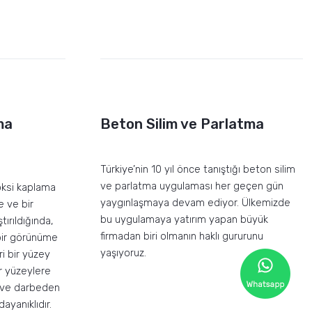
ma
Beton Silim ve Parlatma
Türkiye’nin 10 yıl önce tanıştığı beton silim
ve parlatma uygulaması her geçen gün
oksi kaplama
yaygınlaşmaya devam ediyor. Ülkemizde
e ve bir
bu uygulamaya yatırım yapan büyük
ştırıldığında,
firmadan biri olmanın haklı gururunu
bir görünüme
yaşıyoruz.
ri bir yüzey
ar yüzeylere
er ve darbeden
ayanıklıdır.