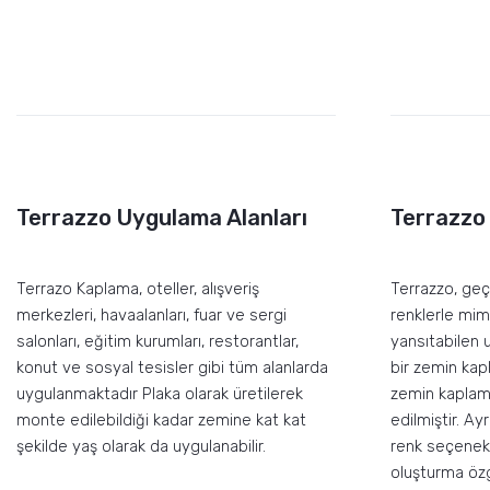
Terrazzo Uygulama Alanları
Terrazzo
Terrazo Kaplama, oteller, alışveriş
Terrazzo, ge
merkezleri, havaalanları, fuar ve sergi
renklerle mima
salonları, eğitim kurumları, restorantlar,
yansıtabilen 
konut ve sosyal tesisler gibi tüm alanlarda
bir zemin kap
uygulanmaktadır Plaka olarak üretilerek
zemin kaplam
monte edilebildiği kadar zemine kat kat
edilmiştir. Ay
şekilde yaş olarak da uygulanabilir.
renk seçenekl
oluşturma özg