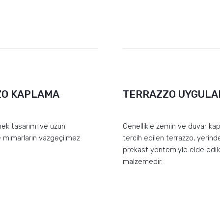
ZO KAPLAMA
TERRAZZO UYGUL
nek tasarımı ve uzun
Genellikle zemin ve duvar kap
e mimarların vazgeçilmez
tercih edilen terrazzo, yeri
prekast yöntemiyle elde edile
malzemedir.