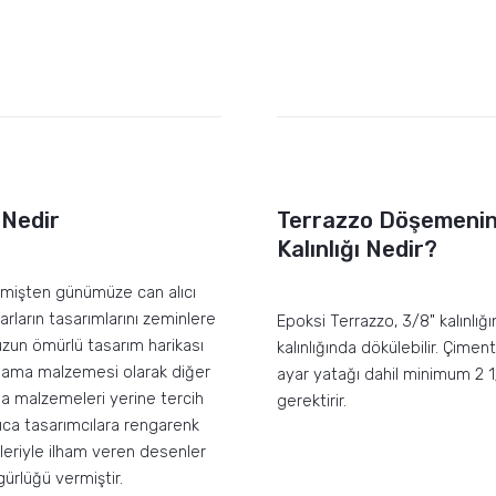
 Nedir
Terrazzo Döşemenin
Kalınlığı Nedir?
çmişten günümüze can alıcı
rların tasarımlarını zeminlere
Epoksi Terrazzo, 3/8" kalınlığ
uzun ömürlü tasarım harikası
kalınlığında dökülebilir. Çimen
lama malzemesi olarak diğer
ayar yatağı dahil minimum 2 1/
a malzemeleri yerine tercih
gerektirir.
rıca tasarımcılara rengarenk
eriyle ilham veren desenler
ürlüğü vermiştir.