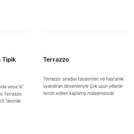
 Tipik
Terrazzo
Terrazzo; sıradısı tasarımları ve hayranlık
uyandıran desenleriyle Çok uzun yıllardır
ında veya ¼"
tercih edilen kaplama malzemesidir.
to Terrazzo,
2 "derinlik