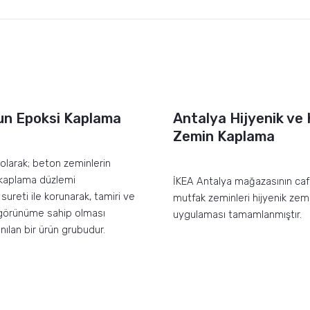
un Epoksi Kaplama
Antalya Hijyenik ve
Zemin Kaplama
olarak; beton zeminlerin
r kaplama düzlemi
İKEA Antalya mağazasının ca
sureti ile korunarak, tamiri ve
mutfak zeminleri hijyenik ze
 görünüme sahip olması
uygulaması tamamlanmıştır.
nılan bir ürün grubudur.