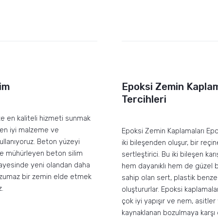
im
Epoksi Zemin Kapla
Tercihleri
ze en kaliteli hizmeti sunmak
 en iyi malzeme ve
Epoksi Zemin Kaplamaları Ep
kullanıyoruz. Beton yüzeyi
iki bileşenden oluşur, bir reçin
ve mühürleyen beton silim
sertleştirici. Bu iki bileşen karı
ayesinde yeni olandan daha
hem dayanıklı hem de güzel 
zumaz bir zemin elde etmek
sahip olan sert, plastik benze
z.
oluştururlar. Epoksi kaplamal
çok iyi yapışır ve nem, asitl
kaynaklanan bozulmaya karşı d